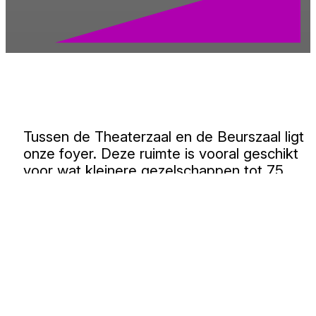
Tussen de Theaterzaal en de Beurszaal ligt
onze foyer. Deze ruimte is vooral geschikt
voor wat kleinere gezelschappen tot 75
personen, waarbij een direct, persoonlijk en
informeel contact belangrijk is. De foyer is e
goede plek voor het organiseren van kleiner
recepties en ontvangsten.
Eigenschappen
60 plaatsen in zit situatie
150 plaatsen staand