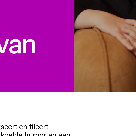
van
seert en fileert
koelde humor en een