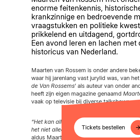
enorme feitenkennis, historisch
krankzinnige en bedroevende m
vraagstukken en politieke kwesti
prikkelend en uitdagend, gortdr
Een avond leren en lachen met
historicus van Nederland.
Maarten van Rossem is onder andere be
waar hij jarenlang vast jurylid was, van h
de Van Rossems
’ als auteur van onder a
heeft zijn eigen magazine genaamd
Maart
vaak op televisie bij diverse talkshows.
“Het kan alle kanten opgaan (tijdens mijn
Tickets bestellen
het niet alleen voor het publiek, maar vo
aldus Maarten van Rossem.