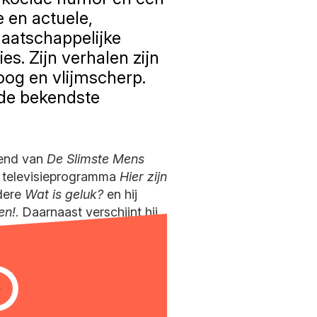
e en actuele,
aatschappelijke
es. Zijn verhalen zijn
oog en vlijmscherp.
 de bekendste
kend van
De Slimste Mens
et televisieprogramma
Hier zijn
ndere
Wat is geluk?
en hij
en!
. Daarnaast verschijnt hij
 theaterlezing). Dat maakt
oral voor mezelf boeiend”,