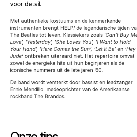
voor detail.
Met authentieke kostuums en de kenmerkende
instrumenten brengt HELP
!
de legendarische tijden v
The Beatles tot leven. Klassiekers zoals ‘
Can’t Buy M
Love’, ‘Yesterday’, ‘She Loves You’, ‘I Want to Hold
Your Hand’, ‘Here Comes the Sun’, ‘Let It Be’
en
‘Hey
Jude’
ontbreken uiteraard niet. Het repertoire omvat
zowel de energieke hits uit hun beginjaren als de
iconische nummers uit de late jaren ’60.
De band wordt versterkt door bassist en leadzanger
Ernie Mendillo, medeoprichter van de Amerikaanse
rockband The Brandos.
Onze tips