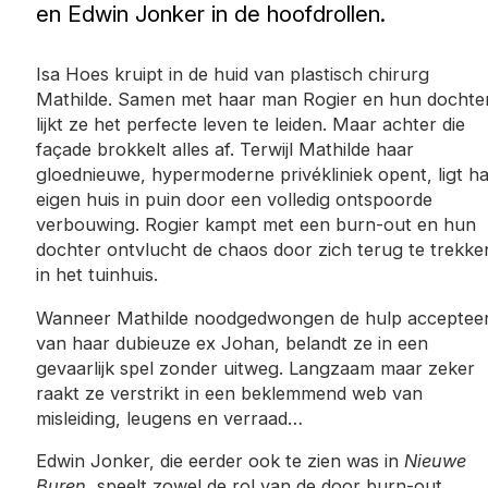
en Edwin Jonker in de hoofdrollen.
Isa Hoes kruipt in de huid van plastisch chirurg
Mathilde. Samen met haar man Rogier en hun dochte
lijkt ze het perfecte leven te leiden. Maar achter die
façade brokkelt alles af. Terwijl Mathilde haar
gloednieuwe, hypermoderne privékliniek opent, ligt h
eigen huis in puin door een volledig ontspoorde
verbouwing. Rogier kampt met een burn-out en hun
dochter ontvlucht de chaos door zich terug te trekke
in het tuinhuis.
Wanneer Mathilde noodgedwongen de hulp acceptee
van haar dubieuze ex Johan, belandt ze in een
gevaarlijk spel zonder uitweg. Langzaam maar zeker
raakt ze verstrikt in een beklemmend web van
misleiding, leugens en verraad…
Edwin Jonker, die eerder ook te zien was in
Nieuwe
Buren
, speelt zowel de rol van de door burn-out